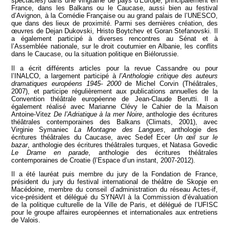
spectacles) dans une vingtaine de pays d’Europe, principalement en
France, dans les Balkans ou le Caucase, aussi bien au festival
d’Avignon, à la Comédie Française ou au grand palais de l’UNESCO,
que dans des lieux de proximité. Parmi ses dernières création, des
œuvres de Dejan Dukovski, Hristo Boytchev et Goran Stefanovski. Il
a également participé à diverses rencontres au Sénat et à
View all members
l’Assemblée nationale, sur le droit coutumier en Albanie, les conflits
dans le Caucase, ou la situation politique en Biélorussie.
Il a écrit différents articles pour la revue Cassandre ou pour
l’INALCO, a largement participé à
l’Anthologie critique des auteurs
dramatiques européens 1945- 2000
de Michel Corvin (Théâtrales,
2007), et participe régulièrement aux publications annuelles de la
Convention théâtrale européenne de Jean-Claude Berutti. Il a
également réalisé avec Marianne Clévy le Cahier de la Maison
Antoine-Vitez
De l’Adriatique à la mer Noire
, anthologie des écritures
théâtrales contemporaines des Balkans (Climats, 2001), avec
Virginie Symaniec
La Montagne des Langues
, anthologie des
écritures théâtrales du Caucase, avec Sedef Ecer
Un œil sur le
bazar
, anthologie des écritures théâtrales turques, et Natasa Govedic
Le Drame en parade
, anthologie des écritures théâtrales
contemporaines de Croatie (l’Espace d’un instant, 2007-2012).
Il a été lauréat puis membre du jury de la Fondation de France,
président du jury du festival international de théâtre de Skopje en
Macédoine, membre du conseil d’administration du réseau Actes-if,
vice-président et délégué du SYNAVI à la Commission d’évaluation
de la politique culturelle de la Ville de Paris, et délégué de l’UFISC
pour le groupe affaires européennes et internationales aux entretiens
de Valois.